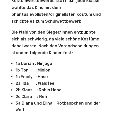
Kostümwettbewerbs statt, d.h. jede Klasse
wählte das Kind mit dem
phantasievollsten/originellsten Kostüm und
schickte es zum Schulwettbewerb.
Die Wahl von den Sieger/Innen entpuppte
sich als schwierig, da viele schöne Kostüme
dabei waren. Nach den Vorendscheidungen
standen folgende Kinder fest:
1a Dorian : Ninjago
1b Toni : Minion
1c Emely : Hase
2a Ida : Waldfee
2b Klaas : Robin Hood
2c Clara : Reh
3a Diana und Elina : Rotkäppchen und der
Wolf